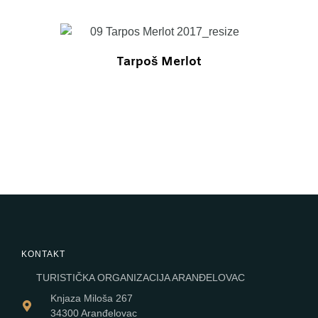
Tarpoš Merlot
SALE
SALE
SALE
KONTAKT
TURISTIČKA ORGANIZACIJA ARANĐELOVAC
Knjaza Miloša 267
34300 Aranđelovac