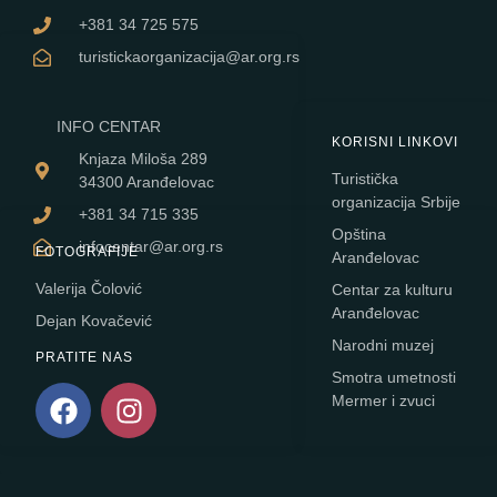
+381 34 725 575
turistickaorganizacija@ar.org.rs
INFO CENTAR
KORISNI LINKOVI
Knjaza Miloša 289
Turistička
34300 Aranđelovac
organizacija Srbije
+381 34 715 335
Opština
infocentar@ar.org.rs
FOTOGRAFIJE
Aranđelovac
Valerija Čolović
Centar za kulturu
Aranđelovac
Dejan Kovačević
Narodni muzej
PRATITE NAS
Smotra umetnosti
Mermer i zvuci