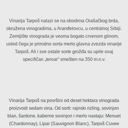
Vinarija Tarpoš nalazi se na obodima Orašačkog brda,
okružena vinogradima, u Aranđelovcu, u centralnoj Srbiji.
Zemljište vinograda je veoma bogato crvenom glinom,
usled čega je prirodno sorta merlo glavna zvezda vinarije
Tarpoš. Ali i sve ostale sorte grožđa su upile ovaj
specifičan „teroar“ smešten na 350 m.n.v.
Vinarija Tarpoš na površini od deset hektara vinograda
proizvodi sedam vina. Od sorti: rajnski rizling, sovinjon
blan, šardone, kaberne sovinjon i merlo nastaju: Menuet
(Chardonnay), Lipar (Sauvignon Blanc), Tarpoš Cuvee