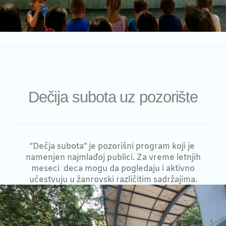
Dečija subota uz pozorište
“Dečja subota” je pozorišni program koji je
namenjen najmlađoj publici. Za vreme letnjih
meseci deca mogu da pogledaju i aktivno
učestvuju u žanrovski različitim sadržajima.