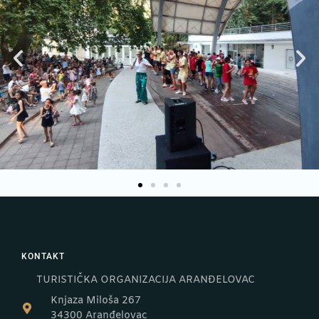
KONTAKT
TURISTIČKA ORGANIZACIJA ARANĐELOVAC
Knjaza Miloša 267
34300 Aranđelovac