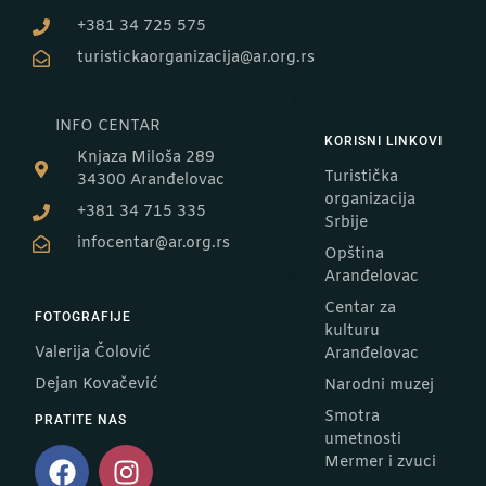
+381 34 725 575
turistickaorganizacija@ar.org.rs
INFO CENTAR
KORISNI LINKOVI
Knjaza Miloša 289
Turistička
34300 Aranđelovac
organizacija
+381 34 715 335
Srbije
infocentar@ar.org.rs
Opština
Aranđelovac
Centar za
FOTOGRAFIJE
kulturu
Valerija Čolović
Aranđelovac
Dejan Kovačević
Narodni muzej
Smotra
PRATITE NAS
umetnosti
Mermer i zvuci