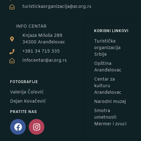
turistickaorganizacija@ar.org.rs
INFO CENTAR
KORISNI LINKOVI
Knjaza Miloša 289
Turistička
34300 Aranđelovac
organizacija
+381 34 715 335
Srbije
infocentar@ar.org.rs
Opština
Aranđelovac
Centar za
FOTOGRAFIJE
kulturu
Valerija Čolović
Aranđelovac
Dejan Kovačević
Narodni muzej
Smotra
PRATITE NAS
umetnosti
Mermer i zvuci