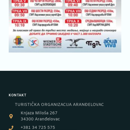
KONTAKT
TURISTIČKA ORGANIZACIJA ARANĐELOVAC
Knjaza Miloša 267
34300 Aranđelovac
+381 34 725 575