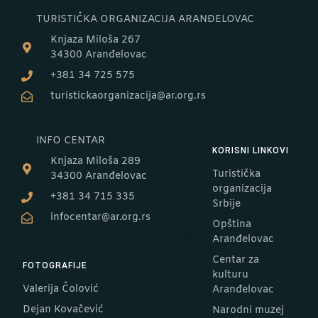
TURISTIČKA ORGANIZACIJA ARANĐELOVAC
Knjaza Miloša 267
34300 Aranđelovac
+381 34 725 575
turistickaorganizacija@ar.org.rs
INFO CENTAR
KORISNI LINKOVI
Knjaza Miloša 289
Turistička
34300 Aranđelovac
organizacija
+381 34 715 335
Srbije
infocentar@ar.org.rs
Opština
Aranđelovac
Centar za
FOTOGRAFIJE
kulturu
Valerija Čolović
Aranđelovac
Dejan Kovačević
Narodni muzej