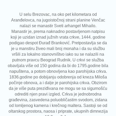
U selu Brezovac, na oko pet kilometara od
Aranđelovca, na jugoistočnoj strani planine Venčac
nalazi se manastir Sveti arhangel Mihailo.
Manastir je, prema naknadno postavljenom natpisu
koji je uzidan iznad južnih vrata crkve, 1444. godine
podigao despot Đurađ Branković. Pretpostavlja se da
je u manstiru živeo mali broj monaha i da su službu
vršili za lokalno stanovništvo iako su se nalazili na
putnom pravcu Beograd Rudnik. U crkvi se služba
obavljala više od 150 godina da bi do 1795.godine bila
napuštena, a potom obnovljena kao parohijska crkva.
1836.godine po dobijanju odobrenja od kneza Miloša
počinje obnova, a i dalje je parohijska crkva. Obzirom
da je više puta preziđivana ne mogu se sa sigurnošću
odrediti njen pravi izgled. Crkva je jednobrodna
građevina, zasvedena poluobličastim svodom, zidana
od lomljenog kamena i krečnog maltera. Sastoji se od
oltarskog prostora, naosa i priprate, ukupnih dimnezija